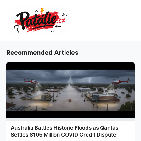
Přeskočit
na
obsah
Recommended Articles
Australia Battles Historic Floods as Qantas
Settles $105 Million COVID Credit Dispute