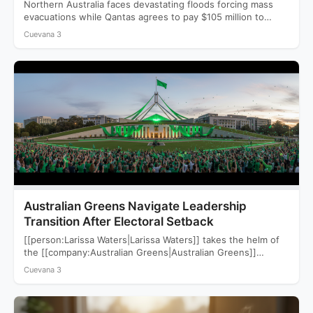
Northern Australia faces devastating floods forcing mass
evacuations while Qantas agrees to pay $105 million to
settle a…
Cuevana 3
Australian Greens Navigate Leadership
Transition After Electoral Setback
[[person:Larissa Waters|Larissa Waters]] takes the helm of
the [[company:Australian Greens|Australian Greens]]
following a devastating 2025 election that saw…
Cuevana 3