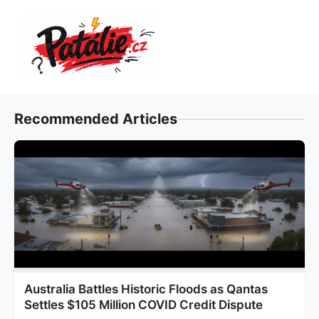
Přeskočit
na
obsah
Recommended Articles
Australia Battles Historic Floods as Qantas
Settles $105 Million COVID Credit Dispute