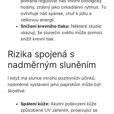
pomáhá regulovat náš vnitřní biologický
hodiny, známý jako cirkadiánní rytmus. To
ovlivňuje náš spánek, chuť k jídlu a
celkovou energii.
Snížení krevního tlaku:
Některé studie
ukazují, že sluneční světlo může pomoci
snížit krevní tlak.
Rizika spojená s
nadměrným sluněním
I když má slunce mnoho pozitivních účinků,
nadměrné vystavení jeho paprskům může být
škodlivé:
Spálení kůže:
Akutní poškození kůže
způsobené UV zářením, projevující se