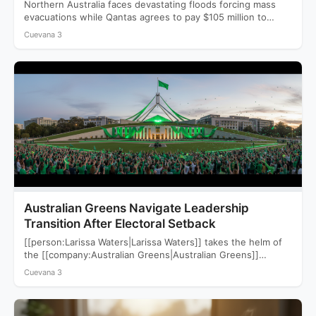
Northern Australia faces devastating floods forcing mass
evacuations while Qantas agrees to pay $105 million to
settle a…
Cuevana 3
Australian Greens Navigate Leadership
Transition After Electoral Setback
[[person:Larissa Waters|Larissa Waters]] takes the helm of
the [[company:Australian Greens|Australian Greens]]
following a devastating 2025 election that saw…
Cuevana 3