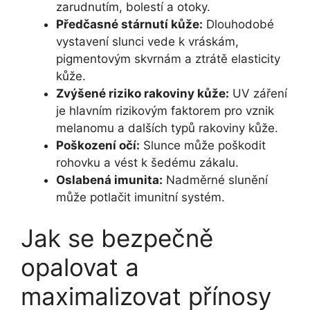
zarudnutím, bolestí a otoky.
Předčasné stárnutí kůže:
Dlouhodobé
vystavení slunci vede k vráskám,
pigmentovým skvrnám a ztrátě elasticity
kůže.
Zvýšené riziko rakoviny kůže:
UV záření
je hlavním rizikovým faktorem pro vznik
melanomu a dalších typů rakoviny kůže.
Poškození očí:
Slunce může poškodit
rohovku a vést k šedému zákalu.
Oslabená imunita:
Nadměrné slunění
může potlačit imunitní systém.
Jak se bezpečně
opalovat a
maximalizovat přínosy