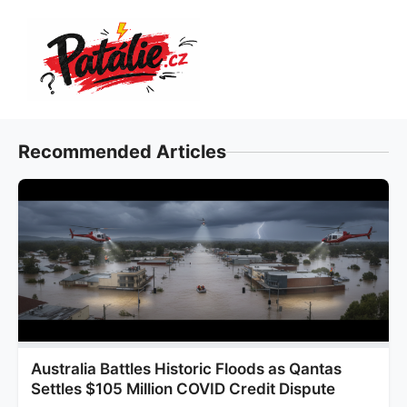
Přeskočit
na
obsah
Recommended Articles
Australia Battles Historic Floods as Qantas
Settles $105 Million COVID Credit Dispute