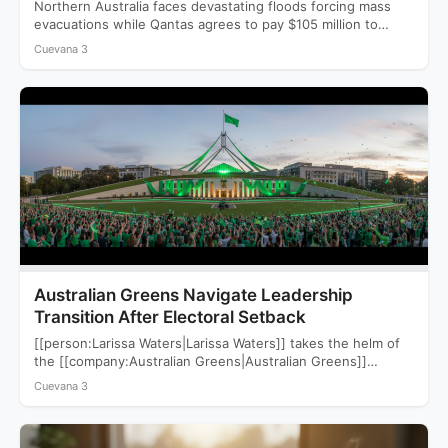
Northern Australia faces devastating floods forcing mass
evacuations while Qantas agrees to pay $105 million to
settle a…
Cuevana 3
Australian Greens Navigate Leadership
Transition After Electoral Setback
[[person:Larissa Waters|Larissa Waters]] takes the helm of
the [[company:Australian Greens|Australian Greens]]
following a devastating 2025 election that saw…
Cuevana 3