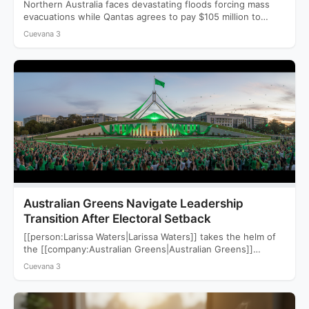
Northern Australia faces devastating floods forcing mass
evacuations while Qantas agrees to pay $105 million to
settle a…
Cuevana 3
Australian Greens Navigate Leadership
Transition After Electoral Setback
[[person:Larissa Waters|Larissa Waters]] takes the helm of
the [[company:Australian Greens|Australian Greens]]
following a devastating 2025 election that saw…
Cuevana 3