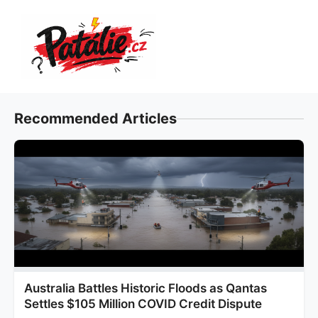
Přeskočit
na
obsah
Recommended Articles
Australia Battles Historic Floods as Qantas
Settles $105 Million COVID Credit Dispute