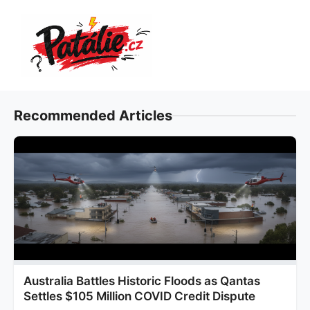
Přeskočit
na
obsah
Recommended Articles
Australia Battles Historic Floods as Qantas
Settles $105 Million COVID Credit Dispute