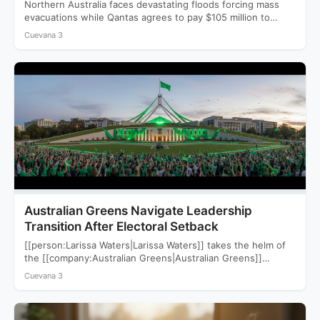
Northern Australia faces devastating floods forcing mass
evacuations while Qantas agrees to pay $105 million to
settle a…
Cuevana 3
Australian Greens Navigate Leadership
Transition After Electoral Setback
[[person:Larissa Waters|Larissa Waters]] takes the helm of
the [[company:Australian Greens|Australian Greens]]
following a devastating 2025 election that saw…
Cuevana 3