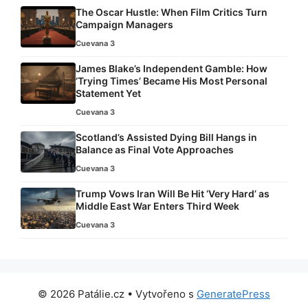
The Oscar Hustle: When Film Critics Turn
Campaign Managers
Cuevana 3
James Blake’s Independent Gamble: How
‘Trying Times’ Became His Most Personal
Statement Yet
Cuevana 3
Scotland’s Assisted Dying Bill Hangs in
Balance as Final Vote Approaches
Cuevana 3
Trump Vows Iran Will Be Hit ‘Very Hard’ as
Middle East War Enters Third Week
Cuevana 3
© 2026 Patálie.cz
• Vytvořeno s
GeneratePress