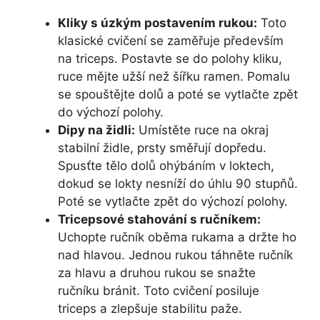
Kliky s úzkým postavením rukou:
Toto
klasické cvičení se zaměřuje především
na triceps. Postavte se do polohy kliku,
ruce mějte užší než šířku ramen. Pomalu
se spouštějte dolů a poté se vytlačte zpět
do výchozí polohy.
Dipy na židli:
Umístěte ruce na okraj
stabilní židle, prsty směřují dopředu.
Spusťte tělo dolů ohýbáním v loktech,
dokud se lokty nesníží do úhlu 90 stupňů.
Poté se vytlačte zpět do výchozí polohy.
Tricepsové stahování s ručníkem:
Uchopte ručník oběma rukama a držte ho
nad hlavou. Jednou rukou táhněte ručník
za hlavu a druhou rukou se snažte
ručníku bránit. Toto cvičení posiluje
triceps a zlepšuje stabilitu paže.