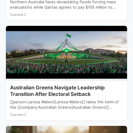
Northern Australia faces devastating floods forcing mass
evacuations while Qantas agrees to pay $105 million to
settle a…
Cuevana 3
Australian Greens Navigate Leadership
Transition After Electoral Setback
[[person:Larissa Waters|Larissa Waters]] takes the helm of
the [[company:Australian Greens|Australian Greens]]
following a devastating 2025 election that saw…
Cuevana 3