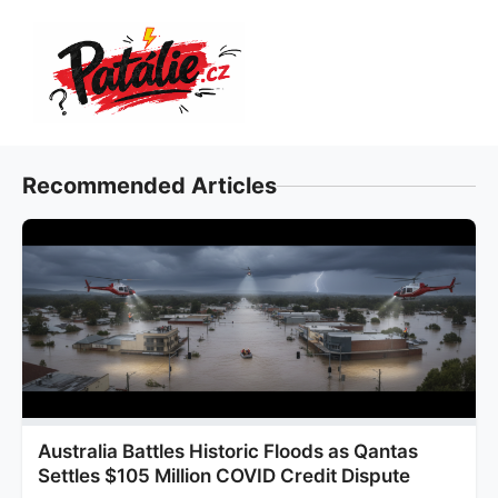
Přeskočit
na
obsah
Recommended Articles
Australia Battles Historic Floods as Qantas
Settles $105 Million COVID Credit Dispute