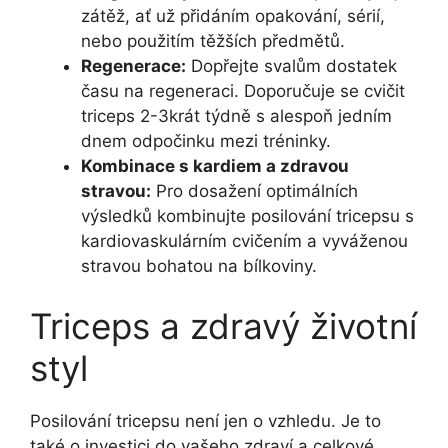
zátěž, ať už přidáním opakování, sérií,
nebo použitím těžších předmětů.
Regenerace:
Dopřejte svalům dostatek
času na regeneraci. Doporučuje se cvičit
triceps 2-3krát týdně s alespoň jedním
dnem odpočinku mezi tréninky.
Kombinace s kardiem a zdravou
stravou:
Pro dosažení optimálních
výsledků kombinujte posilování tricepsu s
kardiovaskulárním cvičením a vyváženou
stravou bohatou na bílkoviny.
Triceps a zdravý životní
styl
Posilování tricepsu není jen o vzhledu. Je to
také o investici do vašeho zdraví a celkové