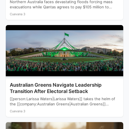
Northern Australia faces devastating floods forcing mass
evacuations while Qantas agrees to pay $105 million to
settle a…
Cuevana 3
Australian Greens Navigate Leadership
Transition After Electoral Setback
[[person:Larissa Waters|Larissa Waters]] takes the helm of
the [[company:Australian Greens|Australian Greens]]
following a devastating 2025 election that saw…
Cuevana 3