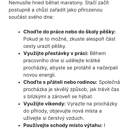
Nemusíte hned běhat maratony. Stačí začít
postupně a chůzi zařadit jako přirozenou
součást svého dne:
Choďte do práce nebo do školy pěšky:
Pokud je to možné, zkuste alespoň část
cesty urazit pěšky.
Využijte přestávky v práci:
Během
pracovního dne si udělejte krátké
procházky, abyste se protáhli a načerpali
novou energii.
Choďte s přáteli nebo rodinou:
Společná
procházka je skvělý způsob, jak trávit čas
s blízkými a zároveň se hýbat.
Využijte víkendy:
Vyrazte na procházky
do přírody, objevujte nová místa a
užívejte si čerstvý vzduch.
Používejte schody místo výtahu:
I