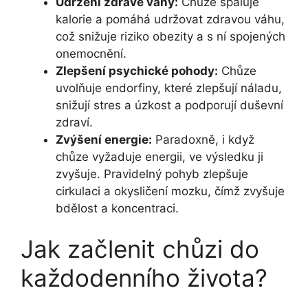
Udržení zdravé váhy:
Chůze spaluje
kalorie a pomáhá udržovat zdravou váhu,
což snižuje riziko obezity a s ní spojených
onemocnění.
Zlepšení psychické pohody:
Chůze
uvolňuje endorfiny, které zlepšují náladu,
snižují stres a úzkost a podporují duševní
zdraví.
Zvýšení energie:
Paradoxně, i když
chůze vyžaduje energii, ve výsledku ji
zvyšuje. Pravidelný pohyb zlepšuje
cirkulaci a okysličení mozku, čímž zvyšuje
bdělost a koncentraci.
Jak začlenit chůzi do
každodenního života?