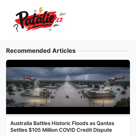
Přeskočit
na
obsah
Recommended Articles
Australia Battles Historic Floods as Qantas
Settles $105 Million COVID Credit Dispute