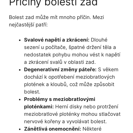
Příčiny bolesti zad
Bolest zad může mít mnoho příčin. Mezi
nejčastější patří:
Svalové napětí a zkrácení:
Dlouhé
sezení u počítače, špatné držení těla a
nedostatek pohybu mohou vést k napětí
a zkrácení svalů v oblasti zad.
Degenerativní změny páteře:
S věkem
dochází k opotřebení meziobratlových
plotének a kloubů, což může způsobit
bolest.
Problémy s meziobratlovými
ploténkami:
Herní disky nebo protržení
meziobratlové ploténky mohou stlačovat
nervové kořeny a vyvolávat bolest.
Zánětlivá onemocnění:
Některé