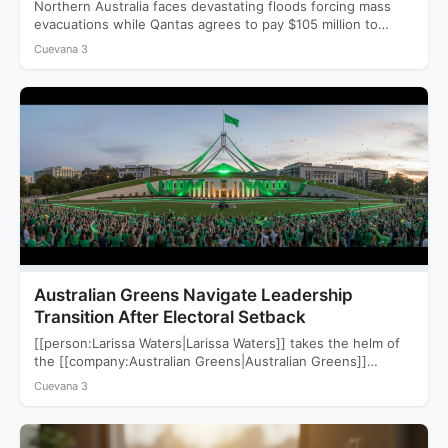
Northern Australia faces devastating floods forcing mass
evacuations while Qantas agrees to pay $105 million to
settle a…
Cuevana 3
Australian Greens Navigate Leadership
Transition After Electoral Setback
[[person:Larissa Waters|Larissa Waters]] takes the helm of
the [[company:Australian Greens|Australian Greens]]
following a devastating 2025 election that saw…
Cuevana 3