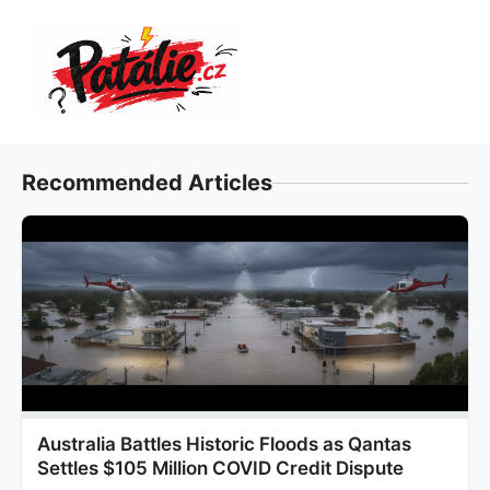
Přeskočit
na
obsah
Recommended Articles
Australia Battles Historic Floods as Qantas
Settles $105 Million COVID Credit Dispute